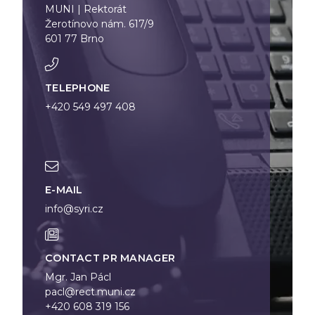
MUNI | Rektorát
Žerotínovo nám. 617/9
601 77 Brno
TELEPHONE
+420 549 497 408
E-MAIL
info@syri.cz
CONTACT PR MANAGER
Mgr.
Jan
Pácl
pacl@rect.muni.cz
+420 608 319 156