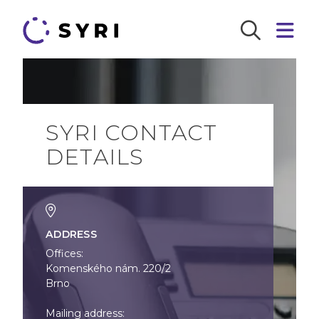
SYRI CONTACT
DETAILS
ADDRESS
Offices:
Komenského nám. 220/2
Brno
Mailing address: